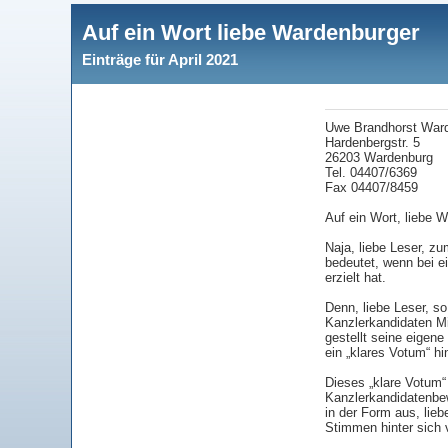
Auf ein Wort liebe Wardenburger
Einträge für April 2021
Uwe Brandhorst Ward
Hardenbergstr. 5
26203 Wardenburg
Tel. 04407/6369
Fax 04407/8459
Auf ein Wort, liebe 
Naja, liebe Leser, z
bedeutet, wenn bei e
erzielt hat.
Denn, liebe Leser, 
Kanzlerkandidaten Mi
gestellt seine eige
ein „klares Votum“ hi
Dieses „klare Votum“
Kanzlerkandidatenbew
in der Form aus, li
Stimmen hinter sich 