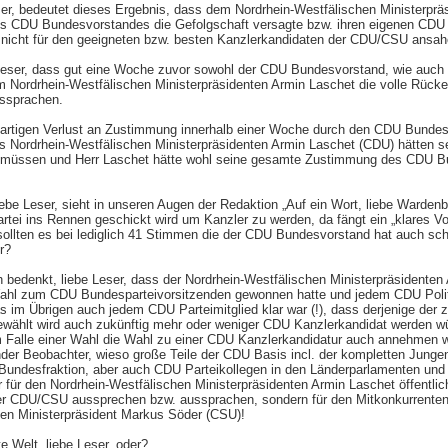
eser, bedeutet dieses Ergebnis, dass dem Nordrhein-Westfälischen Ministerprä
des CDU Bundesvorstandes die Gefolgschaft versagte bzw. ihren eigenen CDU 
 nicht für den geeigneten bzw. besten Kanzlerkandidaten der CDU/CSU ansah
Leser, dass gut eine Woche zuvor sowohl der CDU Bundesvorstand, wie auc
Nordrhein-Westfälischen Ministerpräsidenten Armin Laschet die volle Rücke
ussprachen.
artigen Verlust an Zustimmung innerhalb einer Woche durch den CDU Bundesv
s Nordrhein-Westfälischen Ministerpräsidenten Armin Laschet (CDU) hätten se
 müssen und Herr Laschet hätte wohl seine gesamte Zustimmung des CDU B
iebe Leser, sieht in unseren Augen der Redaktion „Auf ein Wort, liebe Wardenb
artei ins Rennen geschickt wird um Kanzler zu werden, da fängt ein „klares V
sollten es bei lediglich 41 Stimmen die der CDU Bundesvorstand hat auch sc
r?
edenkt, liebe Leser, dass der Nordrhein-Westfälischen Ministerpräsidenten 
ahl zum CDU Bundesparteivorsitzenden gewonnen hatte und jedem CDU Politik
s im Übrigen auch jedem CDU Parteimitglied klar war (!), dass derjenige de
ewählt wird auch zukünftig mehr oder weniger CDU Kanzlerkandidat werden wü
m Falle einer Wahl die Wahl zu einer CDU Kanzlerkandidatur auch annehmen 
der Beobachter, wieso große Teile der CDU Basis incl. der kompletten Junge
 Bundesfraktion, aber auch CDU Parteikollegen in den Länderparlamenten u
 für den Nordrhein-Westfälischen Ministerpräsidenten Armin Laschet öffentlic
er CDU/CSU aussprechen bzw. aussprachen, sondern für den Mitkonkurrenten
en Ministerpräsident Markus Söder (CSU)!
e Welt, liebe Leser, oder?