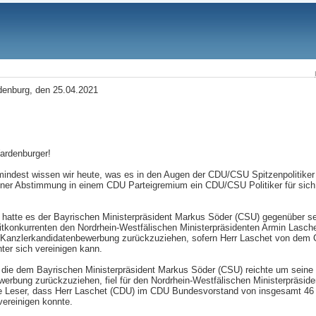
enburg, den 25.04.2021
Wardenburger!
umindest wissen wir heute, was es in den Augen der CDU/CSU Spitzenpolitiker
iner Abstimmung in einem CDU Parteigremium ein CDU/CSU Politiker für sich 
so hatte es der Bayrischen Ministerpräsident Markus Söder (CSU) gegenüber
tkonkurrenten den Nordrhein-Westfälischen Ministerpräsidenten Armin Lasch
ne Kanzlerkandidatenbewerbung zurückzuziehen, sofern Herr Laschet von de
nter sich vereinigen kann.
 die dem Bayrischen Ministerpräsident Markus Söder (CSU) reichte um seine
erbung zurückzuziehen, fiel für den Nordrhein-Westfälischen Ministerpräsid
ebe Leser, dass Herr Laschet (CDU) im CDU Bundesvorstand von insgesamt 4
vereinigen konnte.