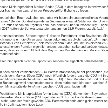
rische Ministerpräsident Markus Söder (CSU) in dem besagten Interview der
er Nachrichten bzw. ist in der Presseveröffentlichung zu lesen:
persönlichen Bruch zwischen uns, aber wir haben ein unterschiedliches Verst
ramm." Bei der Bundestagswahl im September erwartet Söder von der Union 
 "Es muss schon ein Ergebnis sein, das deutlich über 30 Prozent liegt – nähe
hl 2017 hatten die Schwesterparteien zusammen 32,9 Prozent erzielt. (…).“
ch nahestehenden „Schwesterpartei“ dessen Parteiführer, dem Bayrischen Min
Schlagworte um die Ohren geschlagen bekommt, wie „Notsituation“, „Umfrageti
erständnis von Demokratie“, dokumentiert damit klar und unmissverständlich
ahestehenden Parteien eigentlich anders aussehen sollte und darüber hinaus,
 Leser, dass sich die CDU laut dem Bayrischen Ministerpräsident Markus Söde
stand befindet!
ser, hier sprach nicht die Opposition sondern die eigentlich nahestehende „S
nn nach dieser vernichtenden CDU Parteizustandsanalyse der parteinahen „S
erpräsident Markus Söder (CSU) noch öffentlich fordert, dass die CDU mit ihr
hen Ministerpräsidenten Armin Laschet (CDU) in fünf Monaten mit rund 35 Pro
n Bundestagswahl abschneiden muss, dann dürfte auch klar sein, welches S
hen Ministerpräsidenten Armin Laschet (CDU) geschlagen hat!
-Westfälische Ministerpräsident Armin Laschet (CDU) die von dem Bayrischen 
nbewerber Markus Söder (CSU) geforderten 35 Prozent an Wählerstimmen zu
 nicht, kann der frisch gewählte CDU-Parteivorsitzende auch gleich wieder sei
le in Berlin packen, liebe Leser!