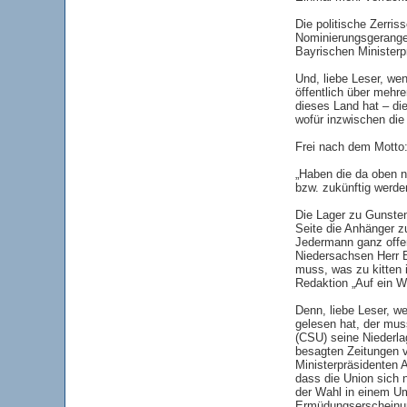
Die politische Zerri
Nominierungsgerange
Bayrischen Ministerp
Und, liebe Leser, wen
öffentlich über mehr
dieses Land hat – d
wofür inzwischen die
Frei nach dem Motto
„Haben die da oben n
bzw. zukünftig werden
Die Lager zu Gunsten
Seite die Anhänger z
Jedermann ganz offe
Niedersachsen Herr 
muss, was zu kitten i
Redaktion „Auf ein W
Denn, liebe Leser, w
gelesen hat, der mu
(CSU) seine Niederlag
besagten Zeitungen v
Ministerpräsidenten 
dass die Union sich 
der Wahl in einem Um
Ermüdungserscheinun