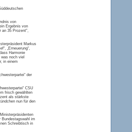
 Süddeutschen
ändnis von
ein Ergebnis von
r an 35 Prozent",
isterpräsident Markus
ef“, „Erneuerung“,
, dass Harmonie
 was noch viel
r, in einem
chwesterpartei“ der
chwesterpartei“ CSU
em frisch gewählten
zent als stärkste
tündchen nun für den
Ministerpräsidenten
r Bundestagswahl im
nen Schreibtisch in