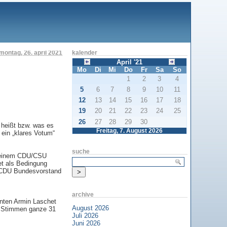
montag, 26. april 2021
kalender
April '21
Mo
Di
Mi
Do
Fr
Sa
So
1
2
3
4
5
6
7
8
9
10
11
12
13
14
15
16
17
18
19
20
21
22
23
24
25
26
27
28
29
30
 heißt bzw. was es
Freitag, 7. August 2026
ein „klares Votum“
suche
 seinem CDU/CSU
et als Bedingung
m CDU Bundesvorstand
archive
enten Armin Laschet
August 2026
6 Stimmen ganze 31
Juli 2026
Juni 2026