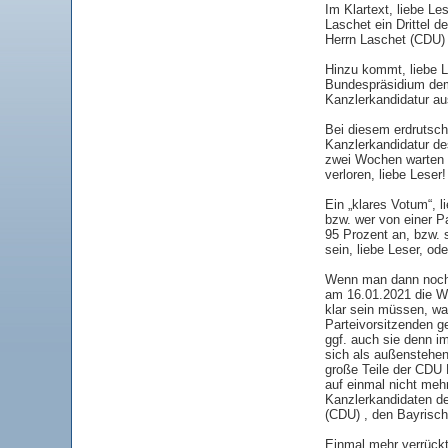
Im Klartext, liebe L
Laschet ein Drittel 
Herrn Laschet (CDU)
Hinzu kommt, liebe 
Bundespräsidium dem 
Kanzlerkandidatur a
Bei diesem erdrutsch
Kanzlerkandidatur de
zwei Wochen warten
verloren, liebe Leser!
Ein „klares Votum“, l
bzw. wer von einer P
95 Prozent an, bzw. 
sein, liebe Leser, ode
Wenn man dann noch b
am 16.01.2021 die W
klar sein müssen, wa
Parteivorsitzenden g
ggf. auch sie denn i
sich als außenstehen
große Teile der CDU
auf einmal nicht mehr
Kanzlerkandidaten d
(CDU) , den Bayrisch
Einmal mehr verrückt