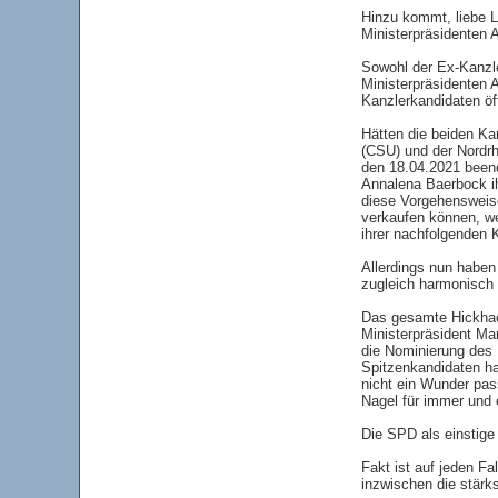
Hinzu kommt, liebe L
Ministerpräsidenten 
Sowohl der Ex-Kanzl
Ministerpräsidenten 
Kanzlerkandidaten öf
Hätten die beiden Ka
(CSU) und der Nordrh
den 18.04.2021 beend
Annalena Baerbock ih
diese Vorgehensweise
verkaufen können, w
ihrer nachfolgenden 
Allerdings nun haben
zugleich harmonisch 
Das gesamte Hickhac
Ministerpräsident Ma
die Nominierung des
Spitzenkandidaten ha
nicht ein Wunder pass
Nagel für immer und
Die SPD als einstige
Fakt ist auf jeden Fa
inzwischen die stärk