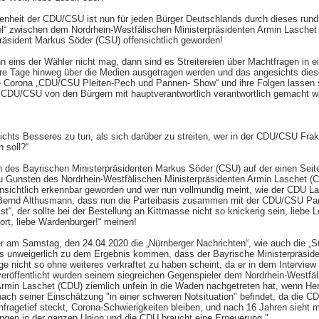
ssenheit der CDU/CSU ist nun für jeden Bürger Deutschlands durch dieses rund
l“ zwischen dem Nordrhein-Westfälischen Ministerpräsidenten Armin Lasche
räsident Markus Söder (CSU) offensichtlich geworden!
n eins der Wähler nicht mag, dann sind es Streitereien über Machtfragen in ei
ere Tage hinweg über die Medien ausgetragen werden und das angesichts dies
ie Corona „CDU/CSU Pleiten-Pech und Pannen- Show“ und ihre Folgen lassen 
 CDU/CSU von den Bürgern mit hauptverantwortlich verantwortlich gemacht wi
:
ichts Besseres zu tun, als sich darüber zu streiten, wer in der CDU/CSU Frak
 soll?“
 des Bayrischen Ministerpräsidenten Markus Söder (CSU) auf der einen Seit
u Gunsten des Nordrhein-Westfälischen Ministerpräsidenten Armin Laschet (C
nsichtlich erkennbar geworden und wer nun vollmundig meint, wie der CDU L
Bernd Althusmann, dass nun die Parteibasis zusammen mit der CDU/CSU Parte
st“, der sollte bei der Bestellung an Kittmasse nicht so knickerig sein, liebe L
ort, liebe Wardenburger!“ meinen!
er am Samstag, den 24.04.2020 die „Nürnberger Nachrichten“, wie auch die „
ss unweigerlich zu dem Ergebnis kommen, dass der Bayrische Ministerpräsid
e nicht so ohne weiteres verkraftet zu haben scheint, da er in dem Interview 
eröffentlicht wurden seinem siegreichen Gegenspieler dem Nordrhein-Westfä
Armin Laschet (CDU) ziemlich unfein in die Waden nachgetreten hat, wenn He
nach seiner Einschätzung "in einer schweren Notsituation" befindet, da die C
fragetief steckt, Corona-Schwierigkeiten bleiben, und nach 16 Jahren sieht
gen in der ganzen Union und die CDU braucht eine Erneuerung."