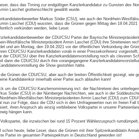
eser, dass das Timing zur endgültigen Kanzlerkandidatur zu Gunsten des Nor
Armin Laschet grottenschlecht gewählt wurde.
erkandidatenbewerber Markus Söder (CSU), wie auch der Nordrhein-Westfäli
Armin Laschet (CDU) wussten, dass die Grünen gegen Mittag den 19.04.2021 
fentlich verkünden werden, liebe Leser.
nzlerkandidatenbewerber der CDU/CSU Partei der Bayrische Ministerpräside
ein-Westfälische Ministerpräsident Armin Laschet (CDU) ihre Streitereien rec
et und am Montag, den 19.04.2021 vor der öffentlichen Verkündung der Grün
ren CDU/CSU Kanzlerkandidaten vorab in einer Pressekonferenz vorgestellt
 der CDU/CSU über ihre Kanzlerkandidatenvorstellung noch als cleveren Sch
eil dann die CDU/CSU durch ihre vorangegangene Kanzlerkandidatenvorstellu
Kandidatenvorstellung die Show gestohlen hätte.
 die Grünen der CDU/CSU, aber auch der breiten Öffentlichkeit gezeigt, wie 
eine Kandidatenkür innerhalb einer Partei auch ablaufen kann!
k um die CDU/CSU Kanzlernominierung incl. der Nachtreterei des unterlege
rkus Söder (CSU) in der Nürnberger Nachrichten, wie auch in der Süddeutsch
 Nordrhein-Westfälischen Ministerpräsidenten Armin Laschet (CDU) zum CD
t nun zur Folge, dass die CDU sich in den Umfragewerten nun im freien Fall b
iert, ihren Anspruch als einzig verbliebene Volkspartei in unserer Parteienla
 ewig hängen kann.
 Volkspartei, die inzwischen bei rund 15 Prozent Wählerzuspruch rumdümpelt,
ll schon heute, liebe Leser, dass die Grünen mit ihrer Spitzenkandidatin Ann
ste Partei im gesamten Parteispektrum in Deutschland geworden ist!