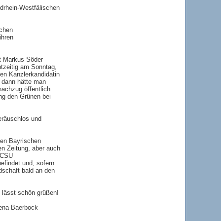
drhein-Westfälischen
schen
ihren
nt Markus Söder
htzeitig am Sonntag,
en Kanzlerkandidatin
, dann hätte man
achzug öffentlich
ng den Grünen bei
geräuschlos und
nen Bayrischen
en Zeitung, aber auch
U/CSU
efindet und, sofern
ndschaft bald an den
 lässt schön grüßen!
alena Baerbock