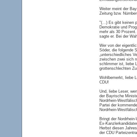
Weiter meint der Bay
Zeitung bzw. Nürnberg
"(…) Es gibt keinen 
Demokratie und Prog
mehr als 30 Prozent.
sagte er. Bei der Wa
Wer von der eigentli
Söder, die folgende 
„unterschiedliches V
zwischen zwei sich n
schlimmer ist, liebe
grottenschlechten Zu
Wohlbemerkt, liebe Le
CDU!
Und, liebe Leser, we
der Bayrische Minist
Nordrhein-Westfälisc
Partei der kommende
Nordrhein-Westfälisc
Bringt der Nordrhein
Ex-Kanzlerkandidate
Herbst diesen Jahres
der CDU Parteizentral