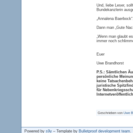
Und, liebe Leser, so
Bundekanzlerin ausg
„Annalena Baerbock“
Dann man „Gute Nach
„Wenn man glaubt es
immer noch schlimmer
Euer
Uwe Brandhorst
P.S.: Sämtlichen Ä
persönliche Meinung
keine Tatsachenbeh
juristische Spitzfi
für Nebenkriegssch
Internetveröffentli
Geschrieben von
Uwe B
Powered by
s9y
– Template by
Bulletproof development team
.