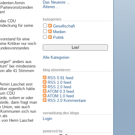
Das Neueste ...
sidenten Armin
Älteres ...
Parteivorsitzenden
en!
kategorien
h das CDU
ndeckung für seine
Gesellschaft
Medien
Politik
orstand für eine
ine Kritiker nur noch
undesvorstandes
Alle Kategorien
urger!“ anders aus
otum“ bei mindestens
blog abonnieren
hon alle 41 Stimmen
RSS 0.91 feed
RSS 1.0 feed
Armin Laschet erst
RSS 2.0 feed
er eigentlich hätte
ATOM 0.3 feed
r zum CDU
ATOM 1.0 feed
rde, sofern er oder
RSS 2.0 Kommentare
würde, dann fragt man
n Union, wie auch
nd Kommunen sich nun
verwaltung des blogs
h als
Login
 von Herrn Laschet
powered by