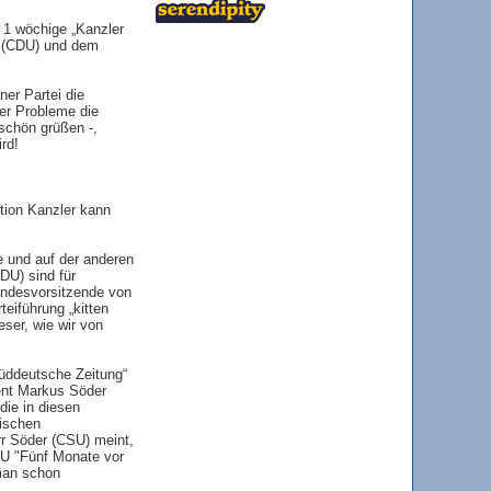
 1 wöchige „Kanzler
t (CDU) und dem
ner Partei die
er Probleme die
schön grüßen -,
rd!
tion Kanzler kann
e und auf der anderen
DU) sind für
andesvorsitzende von
iführung „kitten
eser, wie wir von
Süddeutsche Zeitung“
ent Markus Söder
die in diesen
lischen
rr Söder (CSU) meint,
DU "Fünf Monate vor
 man schon