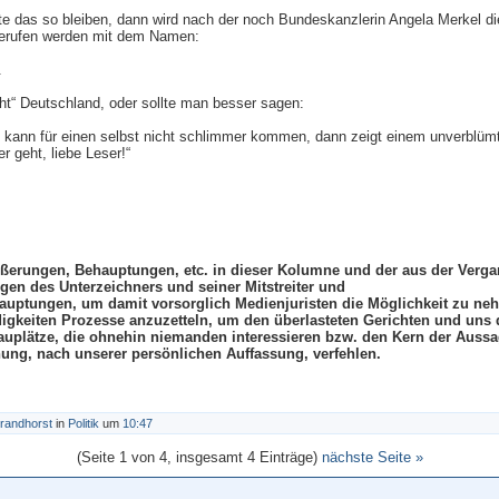
llte das so bleiben, dann wird nach der noch Bundeskanzlerin Angela Merkel d
erufen werden mit dem Namen:
.
t“ Deutschland, oder sollte man besser sagen:
 kann für einen selbst nicht schlimmer kommen, dann zeigt einem unverblüm
 geht, liebe Leser!“
ußerungen, Behauptungen, etc. in dieser Kolumne und der aus der Verga
en des Unterzeichners und seiner Mitstreiter und
auptungen, um damit vorsorglich Medienjuristen die Möglichkeit zu ne
ndigkeiten Prozesse anzuzetteln, um den überlasteten Gerichten und uns d
auplätze, die ohnehin niemanden interessieren bzw. den Kern der Aussa
chung, nach unserer persönlichen Auffassung, verfehlen.
randhorst
in
Politik
um
10:47
(Seite 1 von 4, insgesamt 4 Einträge)
nächste Seite »